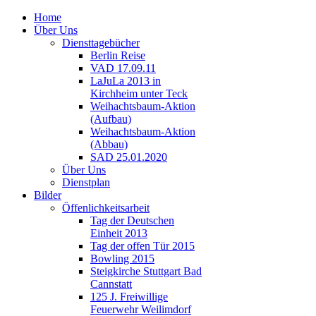
Home
Über Uns
Diensttagebücher
Berlin Reise
VAD 17.09.11
LaJuLa 2013 in
Kirchheim unter Teck
Weihachtsbaum-Aktion
(Aufbau)
Weihachtsbaum-Aktion
(Abbau)
SAD 25.01.2020
Über Uns
Dienstplan
Bilder
Öffenlichkeitsarbeit
Tag der Deutschen
Einheit 2013
Tag der offen Tür 2015
Bowling 2015
Steigkirche Stuttgart Bad
Cannstatt
125 J. Freiwillige
Feuerwehr Weilimdorf